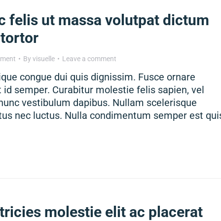
c felis ut massa volutpat dictum
 tortor
tment
By
visuelle
Leave a comment
tique congue dui quis dignissim. Fusce ornare
 id semper. Curabitur molestie felis sapien, vel
nunc vestibulum dapibus. Nullam scelerisque
ctus nec luctus. Nulla condimentum semper est qui
tricies molestie elit ac placerat