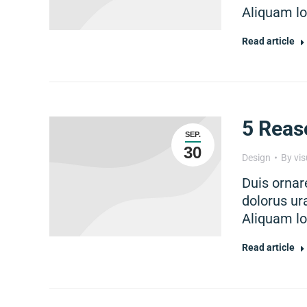
Aliquam lo
Read article
5 Reas
SEP.
30
Design
By
vis
Duis ornare
dolorus ur
Aliquam lo
Read article