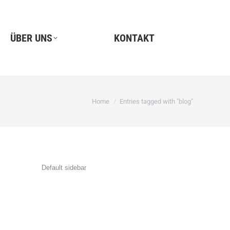
ÜBER UNS
KONTAKT
You are here:
Home
Entries tagged with "blog"
Default sidebar