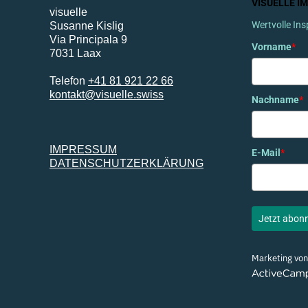
VISUELLE I
visuelle
Wertvolle Ins
Susanne Kislig
Via Principala 9
Vorname
*
7031 Laax
Telefon
+41 81 921 22 66
kontakt@visuelle.swiss
Nachname
*
IMPRESSUM
E-Mail
*
DATENSCHUTZERKLÄRUNG
Jetzt abon
Marketing von
ActiveCampai