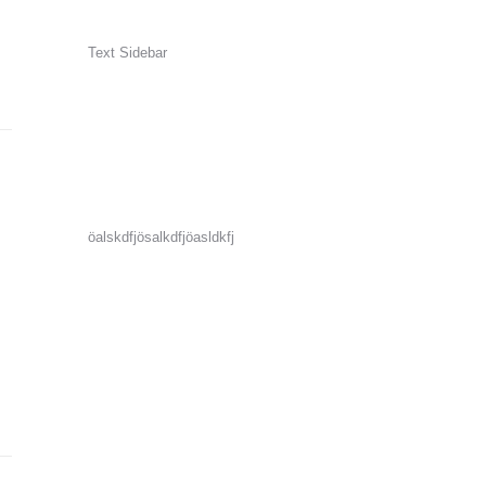
Text Sidebar
öalskdfjösalkdfjöasldkfj