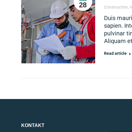
28
Construction
,
I
Duis mauris
sapien. In
pulvinar ti
Aliquam et
Read article
KONTAKT