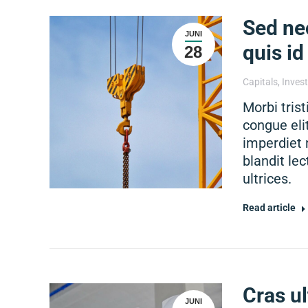
Sed ne
JUNI
quis id
28
Capitals
,
Inves
Morbi tris
congue elit
imperdiet 
blandit le
ultrices.
Read article
Cras ul
JUNI