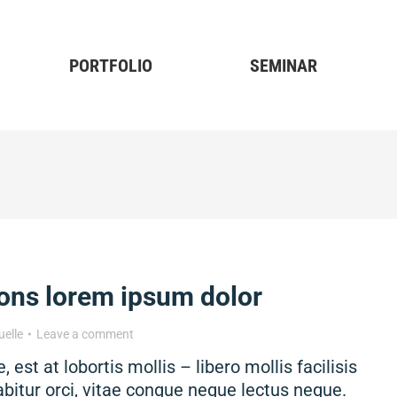
PORTFOLIO
SEMINAR
ons lorem ipsum dolor
uelle
Leave a comment
, est at lobortis mollis – libero mollis facilisis
abitur orci, vitae congue neque lectus neque.