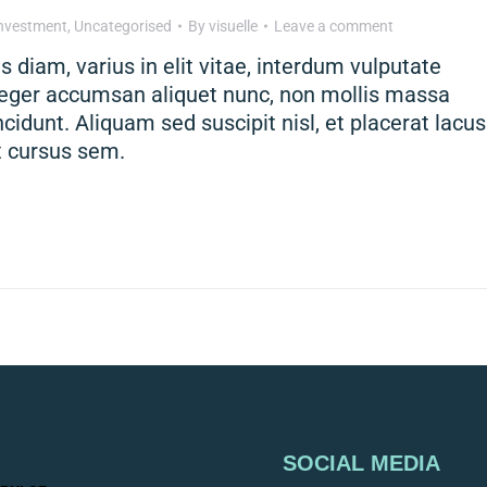
nvestment
,
Uncategorised
By
visuelle
Leave a comment
 diam, varius in elit vitae, interdum vulputate
teger accumsan aliquet nunc, non mollis massa
ncidunt. Aliquam sed suscipit nisl, et placerat lacus
 cursus sem.
SOCIAL MEDIA