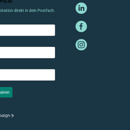
MPULSE
piration direkt in dein Postfach.
nieren
gn