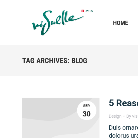
HOME
TAG ARCHIVES:
BLOG
5 Reas
SEP.
30
Design
By
vis
Duis ornare
dolorus ur