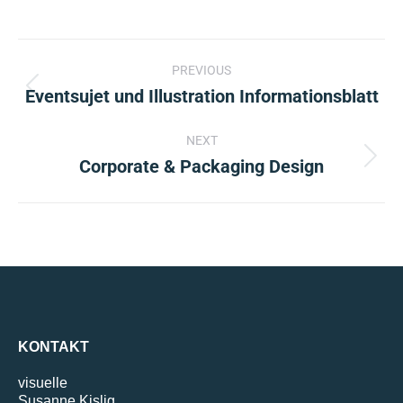
Project
PREVIOUS
navigation
Eventsujet und Illustration Informationsblatt
Previous
project:
NEXT
Corporate & Packaging Design
Next
project:
KONTAKT
visuelle
Susanne Kislig